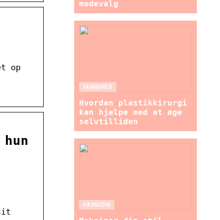
modevalg
et op
SUNDHED
Hvordan plastikkirurgi
kan hjælpe med at øge
selvtilliden
 hun
FASHION
sit