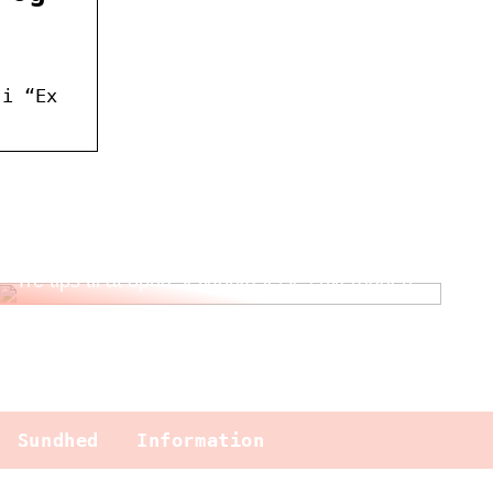
 i “Ex
Tre tips til at opnå selvforkælelse i hverdagen
Sundhed
Information