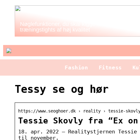
Nøglefunktioner, du skal kigge efter i
træningstights af høj kvalitet
Fashion
Fitness
Ku
Tessy se og hør
https://www.seoghoer.dk › reality › tessie-skovl
Tessie Skovly fra “Ex on
18. apr. 2022 — Realitystjernen Tessie 
til november.