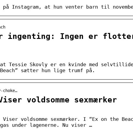
 på Instagram, at hun venter barn til novemb
ach
r ingenting: Ingen er flotte
at Tessie Skovly er en kvinde med selvtillid
Beach” sætter hun lige trumf på.
y-choke…
Viser voldsomme sexmærker
 Viser voldsomme sexmærker. I “Ex on the Bea
gas under lagenerne. Nu viser …