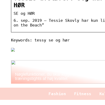
HØR
SE og HØR
6. sep. 2019 — Tessie Skovly har kun li
on the Beach”
Keywords: tessy se og hør
Nøglefunktioner, du skal kigge efter i
træningstights af høj kvalitet
Fashion
Fitness
Ku