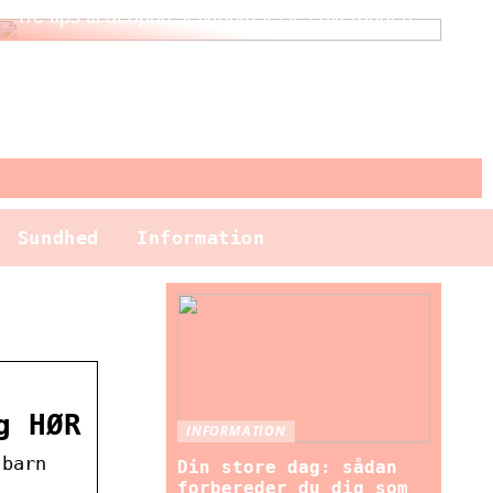
Tre tips til at opnå selvforkælelse i hverdagen
Sundhed
Information
g HØR
INFORMATION
 barn
Din store dag: sådan
forbereder du dig som