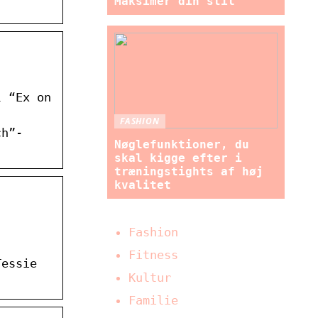
Maksimer din stil
l “Ex on
FASHION
ch”-
Nøglefunktioner, du
skal kigge efter i
træningstights af høj
kvalitet
Fashion
Fitness
Tessie
Kultur
Familie