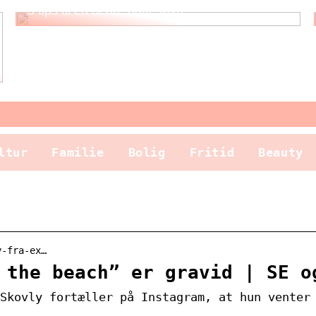
3 tips til en bedre nattesøvn
ltur
Familie
Bolig
Fritid
Beauty
y-fra-ex…
 the beach” er gravid | SE o
Skovly fortæller på Instagram, at hun venter