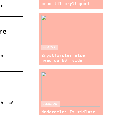
brud til brylluppet
er
re
BEAUTY
Brystforstørrelse –
en i
hvad du bør vide
ch” så
FASHION
Nederdele: Et tidløst