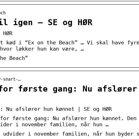
ach
il igen – SE og HØR
 HØR
t kød i “Ex on the Beach” … Vi skal have fyr
hvor lækker hun kan være, …
he Beach”
y-snart-…
for første gang: Nu afslører
: Nu afslører hun kønnet | SE og HØR
for første gang: Nu afslører hun kønnet. Den
vider i november familien, når hun …
 udvider i november familien, når hun byder 