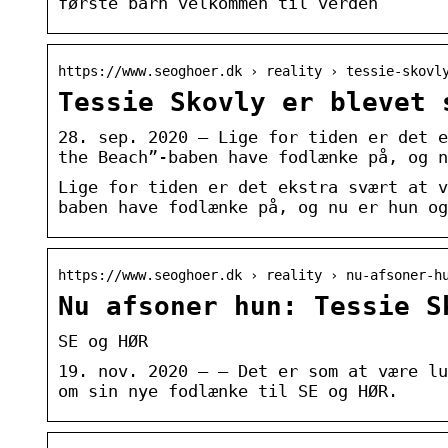
første barn velkommen til verden
https://www.seoghoer.dk › reality › tessie-skovl
Tessie Skovly er blevet 
28. sep. 2020 — Lige for tiden er det e
the Beach”-baben have fodlænke på, og n
Lige for tiden er det ekstra svært at v
baben have fodlænke på, og nu er hun og
https://www.seoghoer.dk › reality › nu-afsoner-h
Nu afsoner hun: Tessie S
SE og HØR
19. nov. 2020 — – Det er som at være lu
om sin nye fodlænke til SE og HØR.