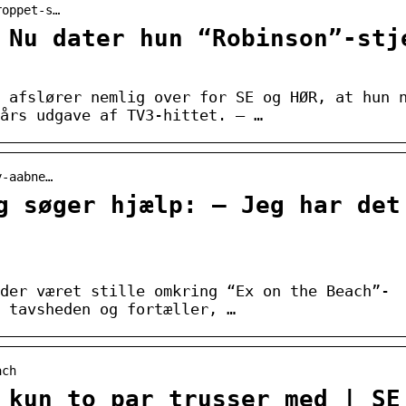
roppet-s…
 Nu dater hun “Robinson”-stj
 afslører nemlig over for SE og HØR, at hun 
års udgave af TV3-hittet. – …
y-aabne…
g søger hjælp: – Jeg har det
der været stille omkring “Ex on the Beach”-
 tavsheden og fortæller, …
ach
 kun to par trusser med | SE