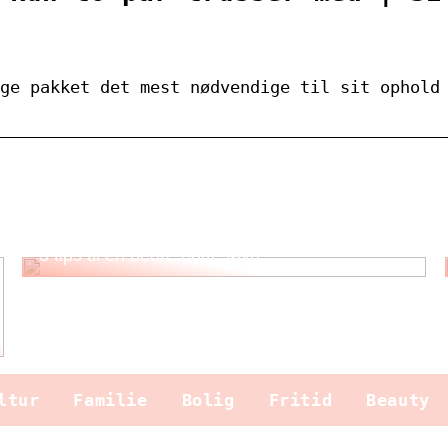
ge pakket det mest nødvendige til sit ophold
3 tips til en bedre nattesøvn
ltur
Familie
Bolig
Fritid
Beauty