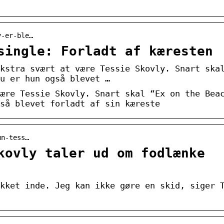
y-er-ble…
single: Forladt af kæresten
kstra svært at være Tessie Skovly. Snart ska
u er hun også blevet …
ære Tessie Skovly. Snart skal “Ex on the Bea
så blevet forladt af sin kæreste
un-tess…
kovly taler ud om fodlænke
kket inde. Jeg kan ikke gøre en skid, siger 