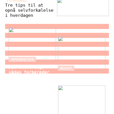
11/10/2022
Tre tips til at
opnå selvforkælelse
i hverdagen
INFORMATION
Din store dag:
BEAUTY
sådan forbereder
Brystforstørrelse
du dig som brud
– hvad du bør vide
til brylluppet