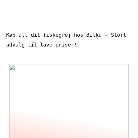
efter i
træningstights af
høj kvalitet
Køb alt dit fiskegrej hos Bilka – Stort
udvalg til lave priser!