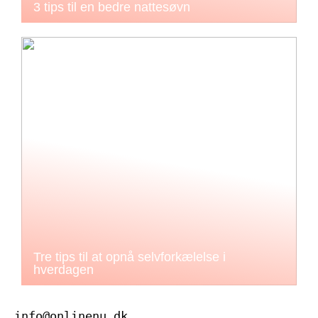
3 tips til en bedre nattesøvn
Tre tips til at opnå selvforkælelse i
hverdagen
info@onlinenu.dk