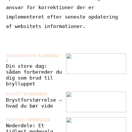
ansvar for korrektioner der er
implementeret efter seneste opdatering
af websitets informationer.
INFORMATION
12/05/202
5
Din store dag:
sådan forbereder du
dig som brud til
brylluppet
BEAUTY
21/03/2025
Brystforstørrelse –
hvad du bør vide
FASHION
18/06/2024
Nederdele: Et
tidløst modevalg