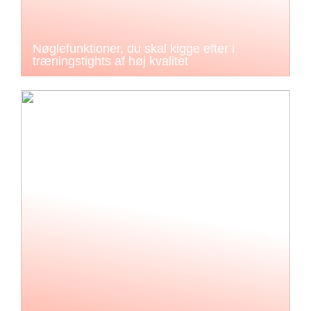
Nøglefunktioner, du skal kigge efter i
træningstights af høj kvalitet