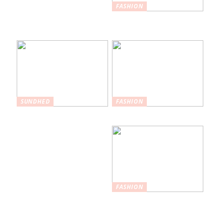
FASHION
Nederdele: Et
tidløst modevalg
SUNDHED
FASHION
Hvordan
Maksimer din stil
plastikkirurgi kan
hjælpe med at øge
selvtilliden
FASHION
Nøglefunktioner,
du skal kigge