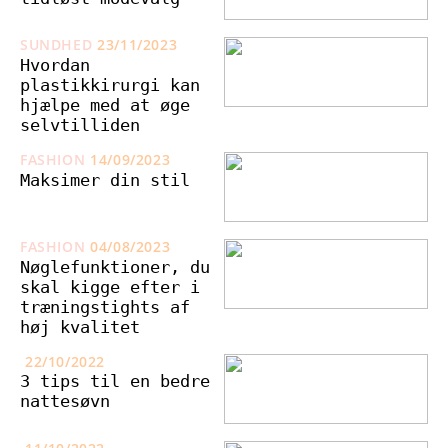
SUNDHED
23/11/2023
Hvordan
plastikkirurgi kan
hjælpe med at øge
selvtilliden
FASHION
14/09/2023
Maksimer din stil
FASHION
04/08/2023
Nøglefunktioner, du
skal kigge efter i
træningstights af
høj kvalitet
22/10/2022
3 tips til en bedre
nattesøvn