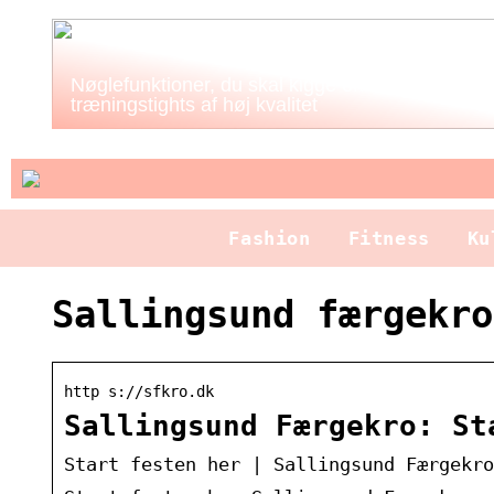
Nøglefunktioner, du skal kigge efter i
træningstights af høj kvalitet
Fashion
Fitness
Ku
Sallingsund færgekro
http s://sfkro.dk
Sallingsund Færgekro: St
Start festen her | Sallingsund Færgekro