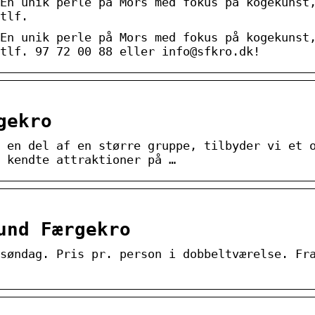
En unik perle på Mors med fokus på kogekunst
tlf.
En unik perle på Mors med fokus på kogekunst
tlf. 97 72 00 88 eller info@sfkro.dk!
gekro
 en del af en større gruppe, tilbyder vi et 
 kendte attraktioner på …
und Færgekro
søndag. Pris pr. person i dobbeltværelse. Fr