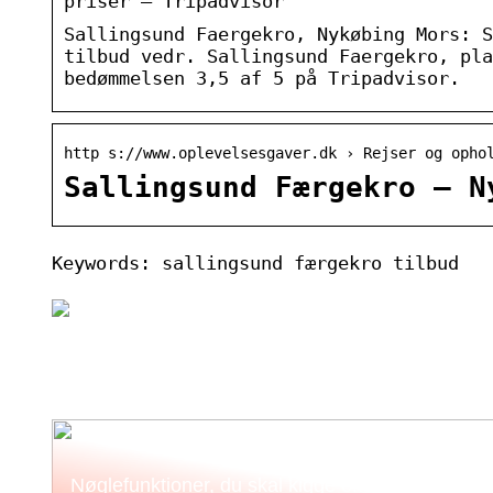
priser – Tripadvisor
Sallingsund Faergekro, Nykøbing Mors: S
tilbud vedr. Sallingsund Faergekro, pla
bedømmelsen 3,5 af 5 på Tripadvisor.
http s://www.oplevelsesgaver.dk › Rejser og opho
Sallingsund Færgekro – N
Keywords: sallingsund færgekro tilbud
Nøglefunktioner, du skal kigge efter i