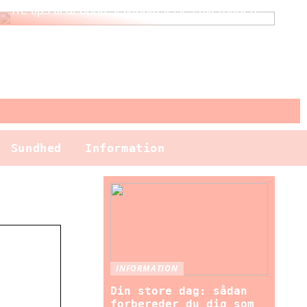
Tre tips til at opnå selvforkælelse i hverdagen
Sundhed
Information
INFORMATION
Din store dag: sådan
forbereder du dig som