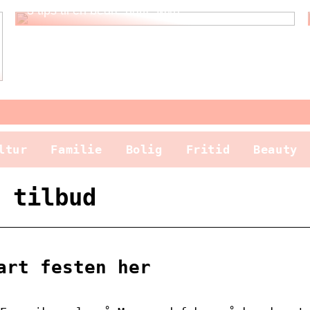
3 tips til en bedre nattesøvn
ltur
Familie
Bolig
Fritid
Beauty
 tilbud
art festen her