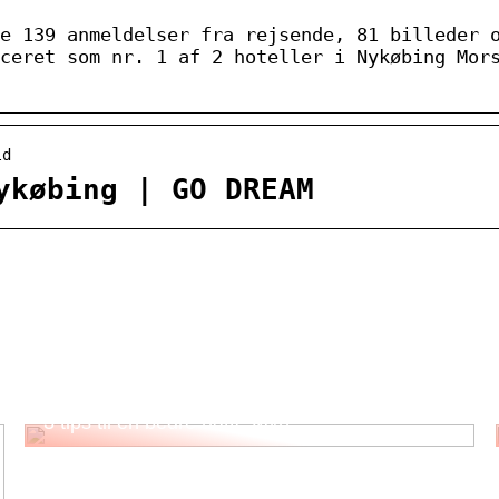
e 139 anmeldelser fra rejsende, 81 billeder 
ceret som nr. 1 af 2 hoteller i Nykøbing Mor
ld
ykøbing | GO DREAM
3 tips til en bedre nattesøvn