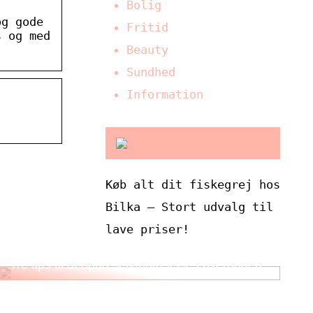
Bolig
og gode
Fritid
s og med
Beauty
Sundhed
Information
Køb alt dit fiskegrej hos
Bilka – Stort udvalg til
lave priser!
Tre tips til at opnå selvforkælelse i hverdagen