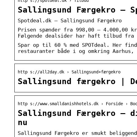
http s://spotdeal.dk › Tilbud
Sallingsund Færgekro – S
Spotdeal.dk – Sallingsund Færgekro
Prisen spænder fra 998,00 – 4.000,00 kr
Følgende dealsider har haft tilbud fra 
Spar op til 60 % med SPOTdeal. Her find
restauranter både i og omkring Aarhus, 
http s://all2day.dk › Sallingsund+færgekro
Sallingsund færgekro | D
http s://www.smalldanishhotels.dk › Forside › Bo
Sallingsund Færgekro – d
nu
Sallingsund Færgekro er smukt beliggend