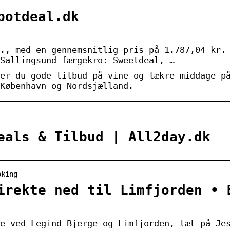
potdeal.dk
., med en gennemsnitlig pris på 1.787,04 kr.
Sallingsund færgekro: Sweetdeal, …
er du gode tilbud på vine og lækre middage p
København og Nordsjælland.
eals & Tilbud | All2day.dk
oking
irekte ned til Limfjorden • 
e ved Legind Bjerge og Limfjorden, tæt på Je