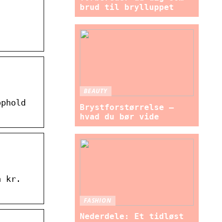
,
brud til brylluppet
,
BEAUTY
ophold
Brystforstørrelse –
hvad du bør vide
a kr.
FASHION
Nederdele: Et tidløst