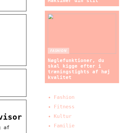
Maksimer din stil
FASHION
Nøglefunktioner, du
skal kigge efter i
træningstights af høj
kvalitet
Fashion
Fitness
visor
Kultur
Familie
g af