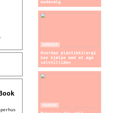
modevalg
å
SUNDHED
Hvordan plastikkirurgi
kan hjælpe med at øge
selvtilliden
Book
FASHION
sperhus