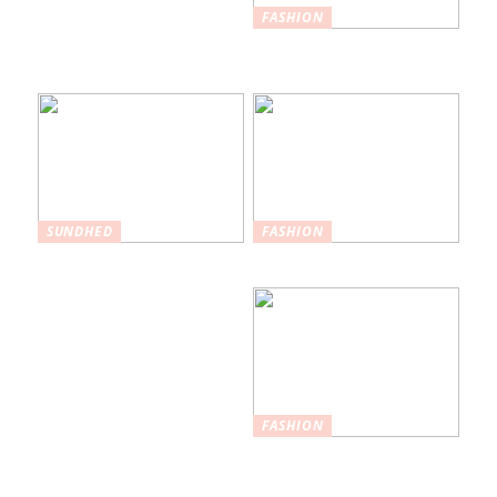
FASHION
Nederdele: Et
tidløst modevalg
SUNDHED
FASHION
Hvordan
Maksimer din stil
plastikkirurgi kan
hjælpe med at øge
selvtilliden
FASHION
Nøglefunktioner,
du skal kigge