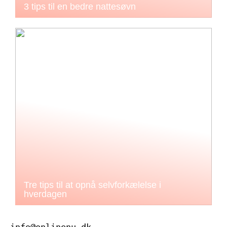
3 tips til en bedre nattesøvn
Tre tips til at opnå selvforkælelse i
hverdagen
info@onlinenu.dk