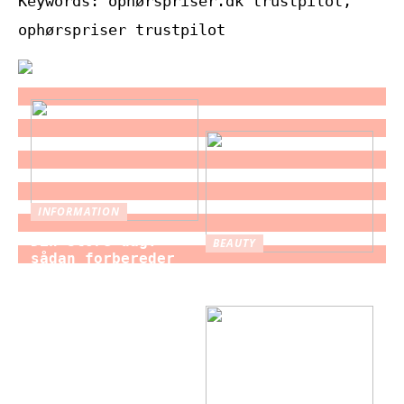
Keywords: ophørspriser.dk trustpilot,
ophørspriser trustpilot
INFORMATION
Din store dag:
BEAUTY
sådan forbereder
Brystforstørrelse
du dig som brud
– hvad du bør vide
til brylluppet