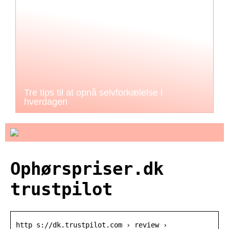
Tre tips til at opnå selvforkælelse i
hverdagen
Ophørspriser.dk
trustpilot
http s://dk.trustpilot.com › review ›