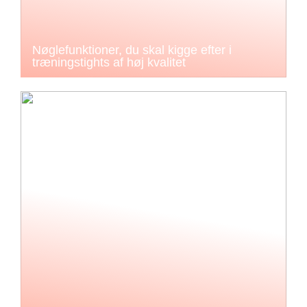
Nøglefunktioner, du skal kigge efter i
træningstights af høj kvalitet