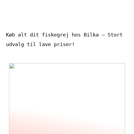
efter i
træningstights af
høj kvalitet
Køb alt dit fiskegrej hos Bilka – Stort
udvalg til lave priser!