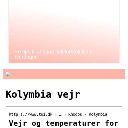
Tre tips til at opnå selvforkælelse i
hverdagen
Kolymbia vejr
http s://www.tui.dk › … › Rhodos › Kolymbia
Vejr og temperaturer for