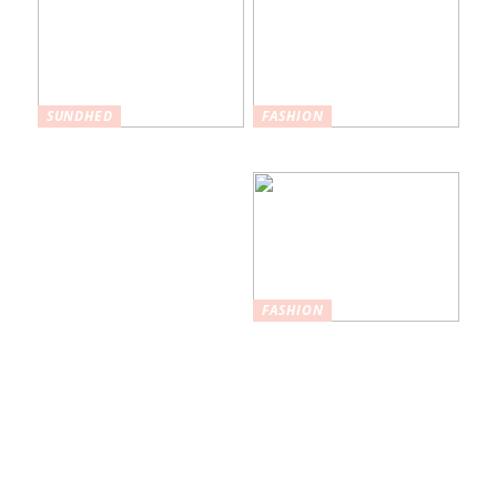
SUNDHED
FASHION
Hvordan
Maksimer din stil
plastikkirurgi kan
hjælpe med at øge
selvtilliden
FASHION
Nøglefunktioner,
du skal kigge
efter i
træningstights af
høj kvalitet