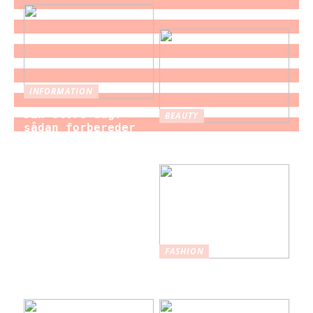
INFORMATION
Din store dag:
BEAUTY
sådan forbereder
Brystforstørrelse
du dig som brud
– hvad du bør vide
til brylluppet
FASHION
Nederdele: Et
tidløst modevalg