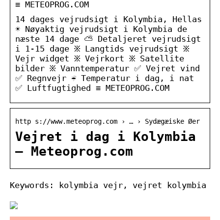
≡ METEOPROG.COM
14 dages vejrudsigt i Kolymbia, Hellas
☀️ Nøyaktig vejrudsigt i Kolymbia de
næste 14 dage ⛅ Detaljeret vejrudsigt
i 1-15 dage ፠ Langtids vejrudsigt ፠
Vejr widget ፠ Vejrkort ፠ Satellite
bilder ፠ Vanntemperatur ✅ Vejret vind
✅ Regnvejr ☔ Temperatur i dag, i nat
✅ Luftfugtighed ≡ METEOPROG.COM
http s://www.meteoprog.com › … › Sydægæiske Øer
Vejret i dag i Kolymbia
– Meteoprog.com
Keywords: kolymbia vejr, vejret kolymbia