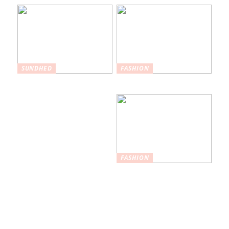
SUNDHED
FASHION
Hvordan
Maksimer din stil
plastikkirurgi kan
hjælpe med at øge
selvtilliden
FASHION
Nøglefunktioner,
du skal kigge
efter i
træningstights af
høj kvalitet