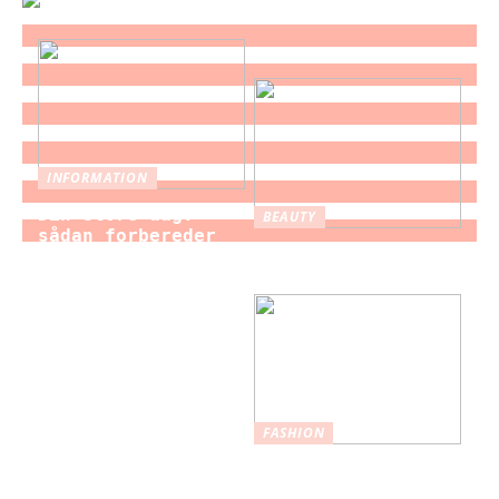
INFORMATION
Din store dag:
BEAUTY
sådan forbereder
Brystforstørrelse
du dig som brud
– hvad du bør vide
til brylluppet
FASHION
Nederdele: Et
tidløst modevalg