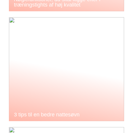
træningstights af høj kvalitet
3 tips til en bedre nattesøvn