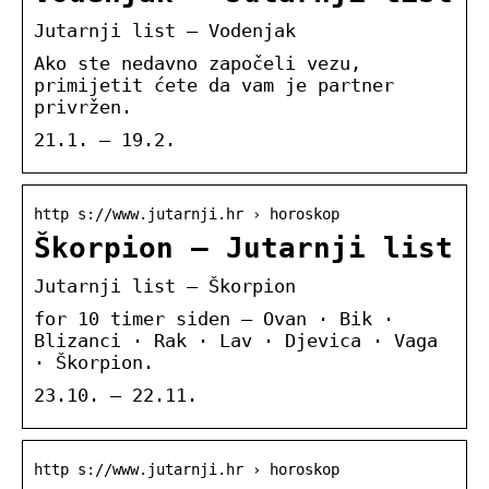
Jutarnji list – Vodenjak
Ako ste nedavno započeli vezu,
primijetit ćete da vam je partner
privržen.
21.1. – 19.2.
http s://www.jutarnji.hr › horoskop
Škorpion – Jutarnji list
Jutarnji list – Škorpion
for 10 timer siden — Ovan · Bik ·
Blizanci · Rak · Lav · Djevica · Vaga
· Škorpion.
23.10. – 22.11.
http s://www.jutarnji.hr › horoskop