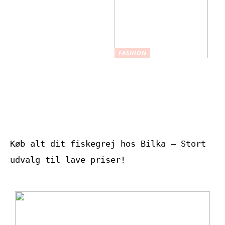
hjælpe med at øge
selvtilliden
FASHION
Nøglefunktioner,
du skal kigge
efter i
træningstights af
høj kvalitet
Køb alt dit fiskegrej hos Bilka – Stort
udvalg til lave priser!