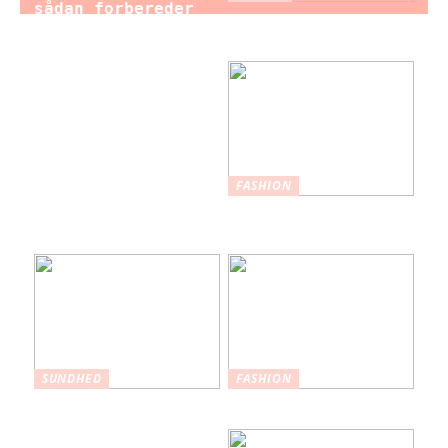
sådan forbereder
Brystforstørrelse
du dig som brud
– hvad du bør vide
til brylluppet
FASHION
Nederdele: Et
tidløst modevalg
SUNDHED
FASHION
Hvordan
Maksimer din stil
plastikkirurgi kan