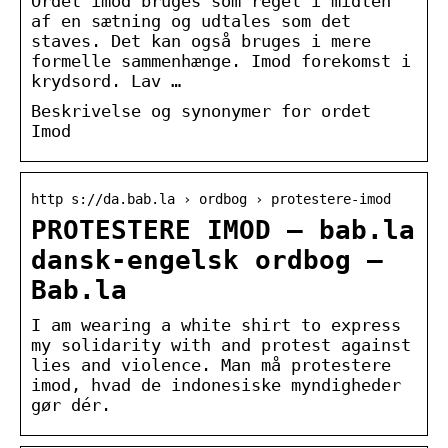
Ordet imod bruges som regel i midten
af ​​en sætning og udtales som det
staves. Det kan også bruges i mere
formelle sammenhænge. Imod forekomst i
krydsord. Lav …
Beskrivelse og synonymer for ordet
Imod
http s://da.bab.la › ordbog › protestere-imod
PROTESTERE IMOD – bab.la
dansk-engelsk ordbog –
Bab.la
I am wearing a white shirt to express
my solidarity with and protest against
lies and violence. Man må protestere
imod, hvad de indonesiske myndigheder
gør dér.